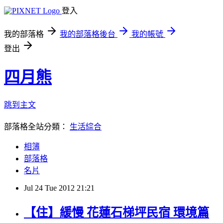
登入
我的部落格
我的部落格後台
我的帳號
登出
四月熊
跳到主文
部落格全站分類：
生活綜合
相簿
部落格
名片
Jul
24
Tue
2012
21:21
【住】緩慢 花蓮石梯坪民宿 環境篇