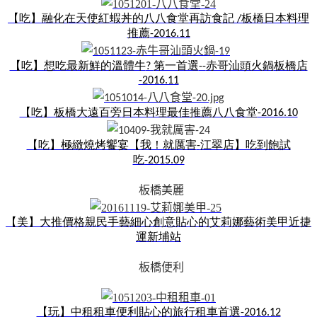
【吃】融化在天使紅蝦丼的
八八食堂再訪食記
板橋日本料理
/
推薦
-2016.11
【吃】想吃最新鮮的溫體牛
第一首選
赤哥汕頭火鍋
板橋店
?
--
-2016.11
【吃】板橋大遠百旁
日本料理最佳推薦
八八食堂
-2016.10
【吃】極緻燒烤饗宴【我！就厲害
江翠店】吃到飽
試
-
吃
-2015.09
板橋美麗
【美】大推
價格親民
手藝細心
創意貼心
的
艾莉娜藝術美甲
近捷
運新埔站
板橋便利
【玩】中租租車
便利貼心的旅行租車首選
-2016.12