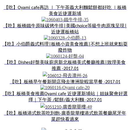
【吃】
再訪
下午茶
義大利麵
鬆餅
都好吃
板橋
Oyami cafe
∣
∣
美食
近捷運新埔
【吃】板橋
鐵牛原味碳烤牛排
∣
美國
等級牛肉
原塊呈現
∣
choice
近捷運板橋站
【吃】小伯爵
義式料理
∣
板橋小資美食
推薦
∣
不想上班就來點
耍
廢炸物
【吃】
好盤美味廚房
新北板橋
美式餐廳推薦
∣
致理美食
Dishes
推薦
-2017.01
【吃】板橋早午餐
新開店
飛去澳洲
龍蝦當早餐
-2017.01
【吃】板橋美食推薦
近捷運新埔站｜姐妹聚會好選
Oyami cafe
擇｜下午茶
鬆餅
義大利麵
/
/
-2017.01
【吃】板橋港式飲茶吃到飽
廣香龍華樓港式飲茶餐廳
尾牙年
-
菜趕快看過來