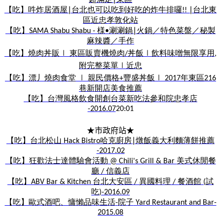
【吃】吽炸居酒屋
∣
台北也可以吃到好吃的炸牛排囉
∣
台北東
!!
區
近忠孝敦化站
【吃】
様
涮涮鍋
∣
火鍋／特色菜盤／秘製
SAMA Shabu Shabu -
•
麻辣醬／手作
【吃】燒肉丼販
東區販賣機燒肉
丼飯
飲料味噌無限享用
∣
/
∣
,
附完整菜單
近忠
∣
【吃】漂丿燒肉食堂
親民價格
豐盛丼飯
年東區
∣
+
∣ 2017
216
巷新開店美食推薦
【吃】台灣風格飲食
開創台菜新吃法
參和院
忠孝店
-2016.07
20:01
★市政府站★
【吃】台北松山
哈克廚房
∣
燉飯義大利麵薄餅推薦
Hack Bistro
-2017.02
【吃】狂歡法士達體驗會活動
美式休閒餐
@ Chili's Grill & Bar
廳
信義店
/
【吃】
台北大安區
異國料理
餐酒館
試
ABV Bar & Kitchen
/
/
(
吃
)-2016.09
【吃】歐式酒吧、慵懶品味生活
院子
-
Yard Restaurant and Bar-
2015.08