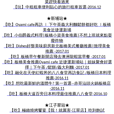
菜趕快看過來
【玩】中租租車
便利貼心的旅行租車首選
-2016.12
★新埔站★
【吃】
再訪
下午茶
義大利麵
鬆餅
都好吃
板橋
Oyami cafe
∣
∣
美食
近捷運新埔
【吃】小伯爵
義式料理
∣
板橋小資美食
推薦
∣
不想上班就來點
耍
廢炸物
【吃】
好盤美味廚房
新北板橋
美式餐廳推薦
∣
致理美食
Dishes
推薦
-2017.01
【吃】板橋早午餐
新開店
飛去澳洲
龍蝦當早餐
-2017.01
【吃】板橋美食推薦
近捷運新埔站｜姐妹聚會好選
Oyami cafe
擇｜下午茶
鬆餅
義大利麵
/
/
-2017.01
【吃】融化在天使紅蝦丼的
八八食堂再訪食記
板橋日本料理
/
推薦
-2016.11
【吃】想吃最新鮮的溫體牛
第一首選
赤哥汕頭火鍋
板橋店
?
--
-2016.11
【吃】板橋大遠百旁
日本料理最佳推薦
八八食堂
-2016.10
★江子翠站★
【吃】極緻燒烤饗宴【我！就厲害
江翠店】吃到飽
試
-