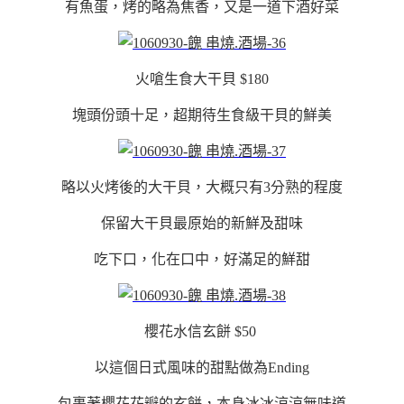
有魚蛋，烤的略為焦香，又是一道下酒好菜
火嗆生食大干貝 $180
塊頭份頭十足，超期待生食級干貝的鮮美
略以火烤後的大干貝，大概只有3分熟的程度
保留大干貝最原始的新鮮及甜味
吃下口，化在口中，好滿足的鮮甜
櫻花水信玄餅 $50
以這個日式風味的甜點做為Ending
包裹著櫻花花瓣的玄餅，本身冰冰涼涼無味道