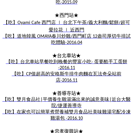
吃
-2015.09
★西門站★
【吃】
西門店
台北下午茶
義大利麵
鬆餅
超可
Oyami Cafe
∣
/
/
/
愛拉花
近西門
∣
【吃】道地韓風
春川炒雞
西門町店
盎司厚切牛排
試
OMAYA
/
12
吃體驗
-2016.04
★台北車站★
【吃】台北車站
早餐吃到晚餐的豐富小吃
蛋要酷手工蛋餅
-
-2016.11
【吃】
值超高的安格斯牛排牛肉麵
在
瓦法奇朵站前
CP
店
-2016.11
★善導寺站★
【吃】雙月食品社
∣
平價養生雞湯
滿出來的誠意美味
∣
近台大醫
院
捷運善導寺
/
【吃】在家也可以簡單煮營養補
雙月食品社美味雞湯宅配冷凍
雞湯包
-2016.10
★忠孝復興站★