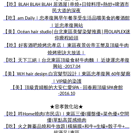
【吃】
居酒屋
串燒
日韓料理
熱炒
啤酒
市
BLAH BLAH BLAH
∣
+
+
+
民大道的深夜
【吃】
忠孝復興早午餐
享受生活
品嚐美食的餐酒館
am Daily∣
近忠孝復興站
∣
【美】
∣
台北東區美髮染髮推薦
∣
用
迷
Océan hair studio
OLAPLEX
你療程給頭
【吃】好客酒吧燒烤
忠孝店
東區夜景佐帝王蟹及頂級牛肉
∣
燒烤密訣大放送
∣
【吃】天下三絕
台北東區
頂級食材
牛肉麵
近捷運忠孝復
∣
∣
興站
-2017.04
【美】
白宮髮型設計
東區
忠孝復興
年髮廊
W.H hair design
∣
60
級的染護
∣VIP
【美】頂級貴婦般的大安仁愛
回春殿頂級
會館
SPA -
SPA
-2016.10
★忠孝敦化站★
【吃】吽
燒肉
市民店
東區三優
擺盤優
菜色優
空間
Home
(
)∣
(
+
+
優
單點高質感燒肉
)
【吃】火之舞蓁品燒
和牛放題
∣
橫膈膜
和牛
生蠔
骰子牛
+
+
+
+....
超滿足
∣
東區