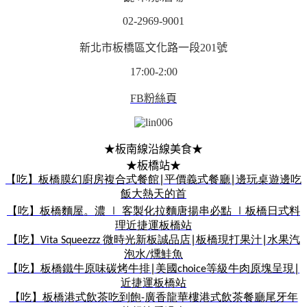
02-2969-9001
新北市板橋區文化路一段201號
17:00-2:00
FB粉絲頁
★板南線沿線美食★
★板橋站★
【吃】板橋
膜幻廚房複合式餐館
∣
平價義式餐廳
∣
邊玩桌遊邊吃
飯
大熱天的首
【吃】板橋
麵屋。濃
客製化拉麵
唐揚串必點
板橋日式料
∣
∣
理
近捷運板橋站
【吃】
微時光
新板誠品店
∣
板橋現打果汁
∣
水果汽
Vita Squeezzz
泡水
燻鮭魚
/
【吃】板橋
鐵牛原味碳烤牛排
∣
美國
等級牛肉
原塊呈現
∣
choice
近捷運板橋站
【吃】板橋港式飲茶吃到飽
廣香龍華樓港式飲茶餐廳
尾牙年
-