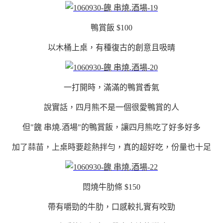
鴨賞飯 $100
以木桶上桌，有種復古的創意且吸晴
一打開時，滿滿的鴨賞香氣
說實話，四月熊不是一個很愛鴨賞的人
但
"餽 串燒.酒場"的鴨賞飯，讓四月熊吃了好多好多
加了蒜苗，上桌時要趁熱拌勻，真的超好吃，份量也十足
悶燒牛肋條 $150
帶有嚼勁的牛肋，口感較扎實有咬勁